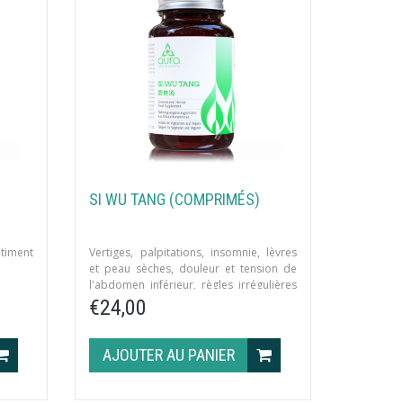
SI WU TANG (COMPRIMÉS)
ntiment
Vertiges, palpitations, insomnie, lèvres
et peau sèches, douleur et tension de
l'abdomen inférieur, règles irrégulières
par vide de sang.
€24,00
AJOUTER AU PANIER