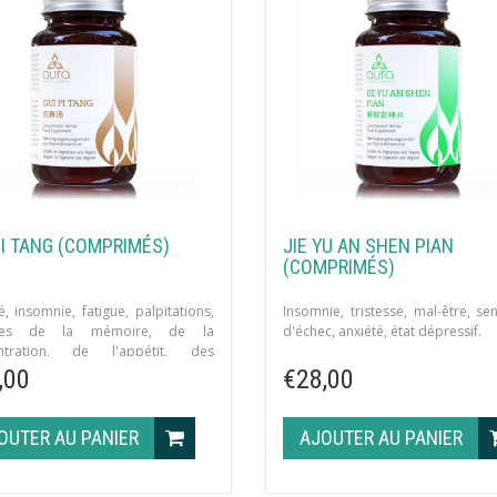
PI TANG (COMPRIMÉS)
JIE YU AN SHEN PIAN
(COMPRIMÉS)
é, insomnie, fatigue, palpitations,
Insomnie, tristesse, mal-être, se
bles de la mémoire, de la
d'échec, anxiété, état dépressif.
ntration, de l'appétit, des
uations.
,00
€28,00
OUTER AU PANIER
AJOUTER AU PANIER