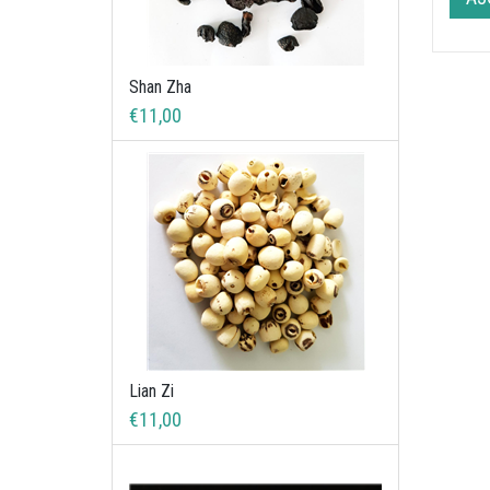
Shan Zha
€11,00
Lian Zi
€11,00