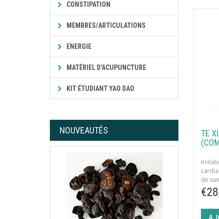
CONSTIPATION
MEMBRES/ARTICULATIONS
ENERGIE
MATÉRIEL D'ACUPUNCTURE
KIT ÉTUDIANT YAO DAO
NOUVEAUTÉS
TE X
(COM
Irrit
cardia
de san
€28
AJ