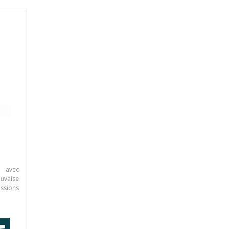
on avec
uvaise
issions
 du yin