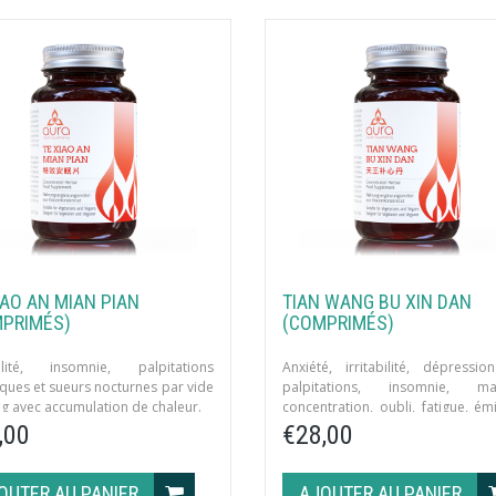
IAO AN MIAN PIAN
TIAN WANG BU XIN DAN
PRIMÉS)
(COMPRIMÉS)
abilité, insomnie, palpitations
Anxiété, irritabilité, dépressi
ques et sueurs nocturnes par vide
palpitations, insomnie, ma
g avec accumulation de chaleur.
concentration, oubli, fatigue, ém
nocturnes, selles sèches par vide
,00
€28,00
et du sang du coeur et des reins.
OUTER AU PANIER
AJOUTER AU PANIER