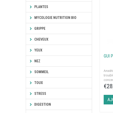
PLANTES
MYCOLOGIE NUTRITION BIO
GRIPPE
CHEVEUX
YEUX
GUI 
NEZ
Anxiét
SOMMEIL
trou
conce
TOUX
menstr
€28
STRESS
AJ
DIGESTION