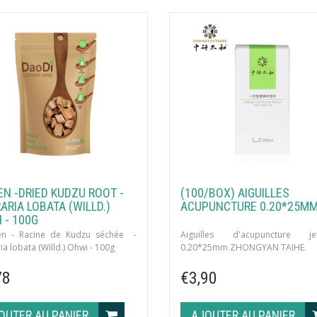
EN -DRIED KUDZU ROOT -
(100/BOX) AIGUILLES
ARIA LOBATA (WILLD.)
ACUPUNCTURE 0.20*25M
 - 100G
n - Racine de Kudzu séchée -
Aiguilles d'acupuncture jet
ia lobata (Willd.) Ohwi - 100g
0.20*25mm ZHONGYAN TAIHE.
100 unités par boîte avec tube gui
78
€3,90
OUTER AU PANIER
AJOUTER AU PANIER