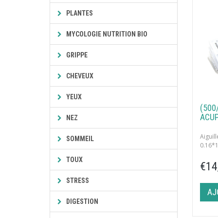
PLANTES
MYCOLOGIE NUTRITION BIO
GRIPPE
CHEVEUX
YEUX
(500
ACUP
NEZ
Aigui
SOMMEIL
0.16*
TOUX
500 un
€14
aiguil
STRESS
AJ
DIGESTION