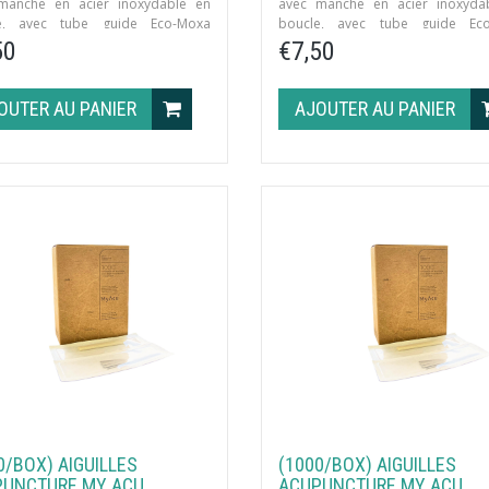
manche en acier inoxydable en
avec manche en acier inoxyda
e, avec tube guide Eco-Moxa
boucle, avec tube guide Ec
duel – 100 pcs/boîte
individuel – 100 pcs/boîte
50
€7,50
OUTER AU PANIER
AJOUTER AU PANIER
0/BOX) AIGUILLES
(1000/BOX) AIGUILLES
PUNCTURE MY ACU
ACUPUNCTURE MY ACU