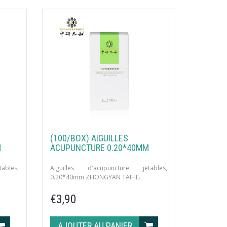
(100/BOX) AIGUILLES
M
ACUPUNCTURE 0.20*40MM
ables,
Aiguilles d'acupuncture jetables,
0.20*40mm ZHONGYAN TAIHE.
de.
100 unités par boîte avec tube guide.
€3,90
AJOUTER AU PANIER