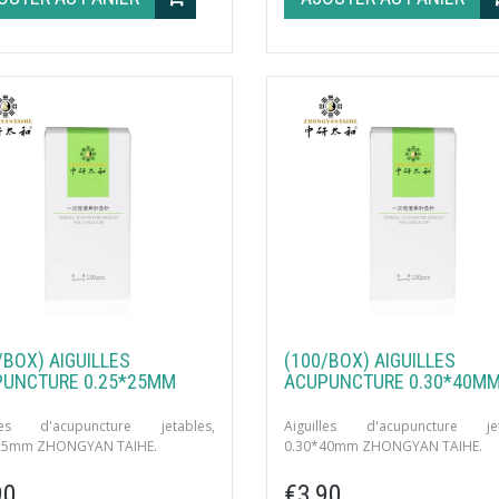
/BOX) AIGUILLES
(100/BOX) AIGUILLES
UNCTURE 0.25*25MM
ACUPUNCTURE 0.30*40M
lles d'acupuncture jetables,
Aiguilles d'acupuncture jet
25mm ZHONGYAN TAIHE.
0.30*40mm ZHONGYAN TAIHE.
ités par boîte avec tube guide.
100 unités par boîte avec tube gui
90
€3,90