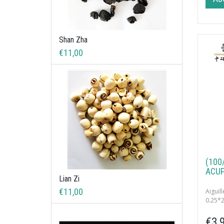
Shan Zha
€11,00
(100
ACUP
Lian Zi
€11,00
Aigui
0.25*
100 un
€3,