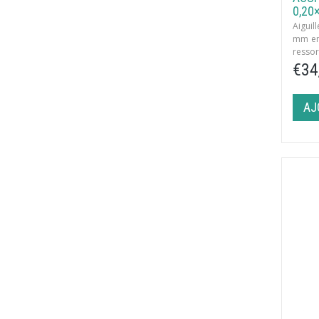
0,20
Aigui
mm en
ressor
10 aigu
€34
8 tube
AJ