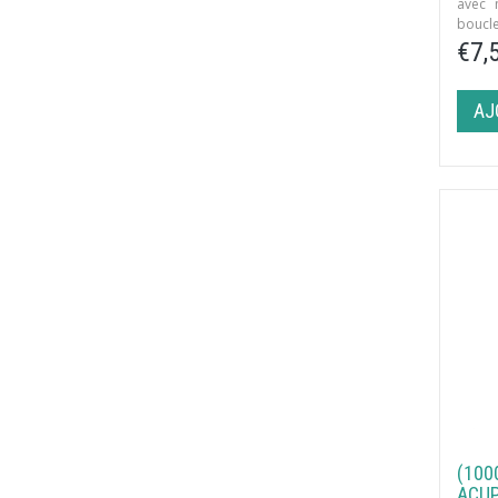
avec 
boucl
indivi
€7,
AJ
(100
ACU