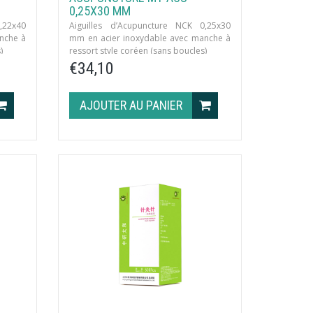
0,25X30 MM
,22x40
Aiguilles d’Acupuncture NCK 0,25x30
nche à
mm en acier inoxydable avec manche à
)
ressort style coréen (sans boucles)
/boîte ·
€34,10
10 aiguilles/sachet · 1000 aiguilles/boîte ·
8 tubes d’Eco-Moxa/boîte
AJOUTER AU PANIER