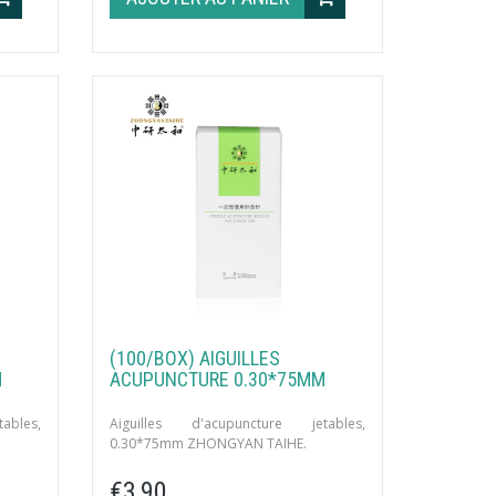
(100/BOX) AIGUILLES
M
ACUPUNCTURE 0.30*75MM
ables,
Aiguilles d'acupuncture jetables,
0.30*75mm ZHONGYAN TAIHE.
de.
100 unités par boîte avec tube guide.
€3,90