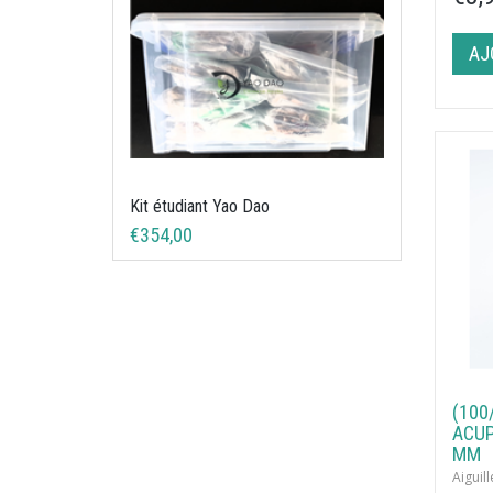
AJ
Kit étudiant Yao Dao
€354,00
(100
ACUP
MM
Aigui