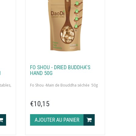
FO SHOU - DRIED BUDDHA'S
M
HAND 50G
ables,
Fo Shou -Main de Bouddha séchée 50g
s de 10
€10,15
AJOUTER AU PANIER