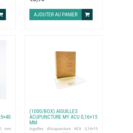
AJOUTER AU PANIER
(1000/BOX) AIGUILLES
25×40
ACUPUNCTURE MY ACU 0,16×15
MM
x40 mm
Aiguilles d’Acupuncture NCK 0,16×15