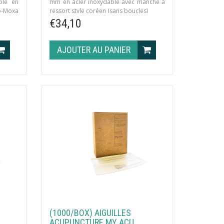
ble en
mm en acier inoxydable avec manche à
o-Moxa
ressort style coréen (sans boucles)
10 aiguilles/sachet · 1000 aiguilles/boîte ·
€34,10
8 tubes d’Eco-Moxa/boîte
AJOUTER AU PANIER
(1000/BOX) AIGUILLES
ACUPUNCTURE MY ACU