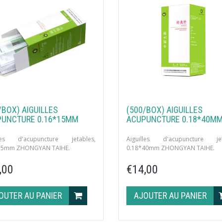
/BOX) AIGUILLES
(500/BOX) AIGUILLES
UNCTURE 0.16*15MM
ACUPUNCTURE 0.18*40M
lles d'acupuncture jetables,
Aiguilles d'acupuncture jet
15mm ZHONGYAN TAIHE.
0.18*40mm ZHONGYAN TAIHE.
ités par boîte en sachets de 10
500 unités par boîte en sachet
,00
€14,00
les avec tube guide.
aiguilles avec tube guide.
OUTER AU PANIER
AJOUTER AU PANIER