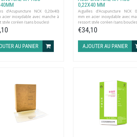
×40MM
0,22X40 MM
lles d’Acupuncture NCK 0,20x40)
Aiguilles d’Acupuncture NCK 0
 acier inoxydable avec manche à
mm en acier inoxydable avec ma
t style coréen (sans boucles)
ressort style coréen (sans boucles
illes/sachet · 1000 aiguilles/boîte ·
10 aiguilles/sachet · 1000 aiguilles
,10
€34,10
s d’Eco-Moxa/boîte
8 tubes d’Eco-Moxa/boîte
OUTER AU PANIER
AJOUTER AU PANIER