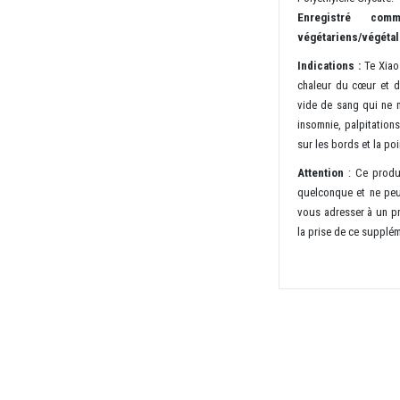
Enregistré com
végétariens/végétal
Indications :
Te Xiao
chaleur du cœur et du
vide de sang qui ne no
insomnie, palpitation
sur les bords et la po
Attention
: Ce produi
quelconque et ne peu
vous adresser à un pr
la prise de ce supplé