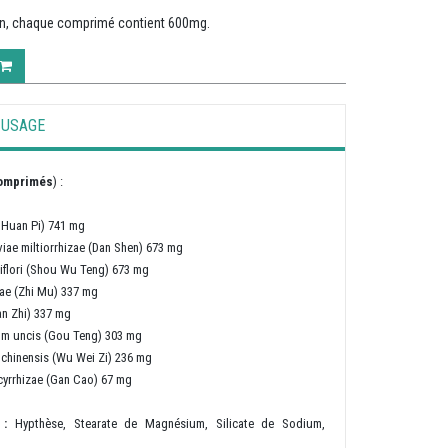
on, chaque comprimé contient 600mg.
USAGE
comprimés
) :
 Huan Pi) 741 mg
viae miltiorrhizae (Dan Shen) 673 mg
iflori (Shou Wu Teng) 673 mg
ae (Zhi Mu) 337 mg
an Zhi) 337 mg
um uncis (Gou Teng) 303 mg
 chinensis (Wu Wei Zi) 236 mg
cyrrhizae (Gan Cao) 67 mg
s :
Hypthèse, Stearate de Magnésium, Silicate de Sodium,