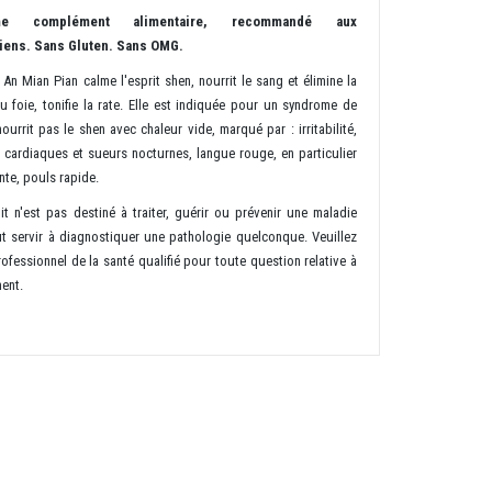
me complément alimentaire, recommandé aux
iens. Sans Gluten. Sans OMG.
 An Mian Pian calme l'esprit shen, nourrit le sang et élimine la
 foie, tonifie la rate. Elle est indiquée pour un syndrome de
urrit pas le shen avec chaleur vide, marqué par : irritabilité,
s cardiaques et sueurs nocturnes, langue rouge, en particulier
inte, pouls rapide.
t n'est pas destiné à traiter, guérir ou prévenir une maladie
t servir à diagnostiquer une pathologie quelconque. Veuillez
ofessionnel de la santé qualifié pour toute question relative à
ment.