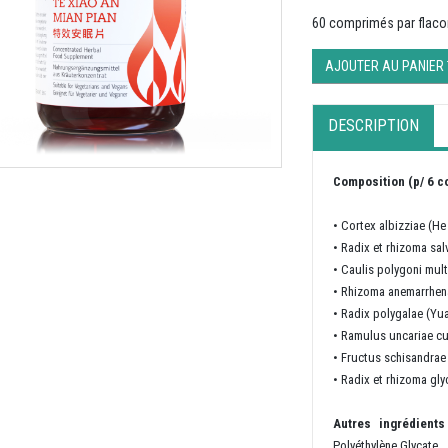
60 comprimés par flac
AJOUTER AU PANIER
DESCRIPTION
Composition (p/ 6 
•
Cortex albizziae (He
•
Radix et rhizoma sal
•
Caulis polygoni mult
•
Rhizoma anemarrhen
•
Radix polygalae (Yu
•
Ramulus uncariae c
•
Fructus schisandrae
•
Radix et rhizoma gly
Autres ingrédient
Polyéthylène Glycate.