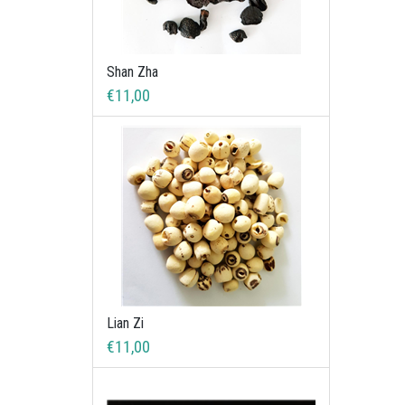
Shan Zha
€11,00
Lian Zi
€11,00